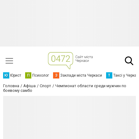
Ю
Юрист
П
Психолог
З
Заклади міста Черкаси
Т
Таксі у Черка
Головна
Афіша
Спорт
Чемпионат области среди мужчин по
боевому самбо