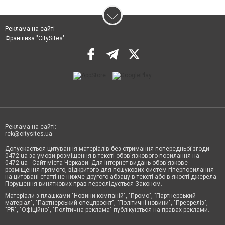
Реклама на сайті
Франшиза "CitySites"
Реклама на сайті:
rek@citysites.ua
Допускається цитування матеріалів без отримання попередньої згоди
0472.ua за умови розміщення в тексті обов'язкового посилання на
0472.ua - Сайт міста Черкаси. Для інтернет-видань обов'язкове
розміщення прямого, відкритого для пошукових систем гіперпосилання
на цитовані статті не нижче другого абзацу в тексті або в якості джерела.
Порушення виняткових прав переслідується Законом.
Матеріали з плашками "Новини компаній", "Промо", "Партнерський
матеріал", "Партнерський спецпроєкт", "Політичні новини", "Пресреліз",
"PR", "Офіційно", "Політична реклама" публікуються на правах реклами.