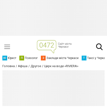
Ю
Юрист
П
Психолог
З
Заклади міста Черкаси
Т
Таксі у Черка
Головна
Афіша
Другое
Цирк на воде «RIVIERA»