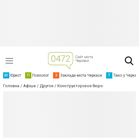
Ю
Юрист
П
Психолог
З
Заклади міста Черкаси
Т
Таксі у Черка
Головна
Афіша
Другое
Конструкторское бюро