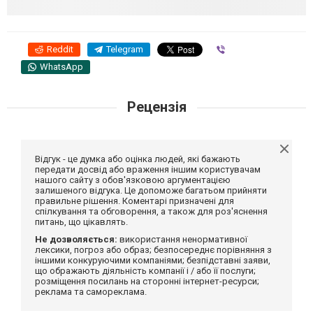
Reddit
Telegram
Viber
WhatsApp
Рецензія
Відгук - це думка або оцінка людей, які бажають
передати досвід або враження іншим користувачам
нашого сайту з обов'язковою аргументацією
залишеного відгука. Це допоможе багатьом прийняти
правильне рішення. Коментарі призначені для
спілкування та обговорення, а також для роз'яснення
питань, що цікавлять.
Не дозволяється:
використання ненормативної
лексики, погроз або образ; безпосереднє порівняння з
іншими конкуруючими компаніями; безпідставні заяви,
що ображають діяльність компанії і / або її послуги;
розміщення посилань на сторонні інтернет-ресурси;
реклама та самореклама.