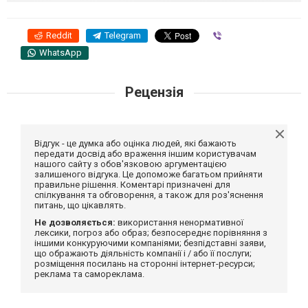
Reddit
Telegram
Viber
WhatsApp
Рецензія
Відгук - це думка або оцінка людей, які бажають
передати досвід або враження іншим користувачам
нашого сайту з обов'язковою аргументацією
залишеного відгука. Це допоможе багатьом прийняти
правильне рішення. Коментарі призначені для
спілкування та обговорення, а також для роз'яснення
питань, що цікавлять.
Не дозволяється:
використання ненормативної
лексики, погроз або образ; безпосереднє порівняння з
іншими конкуруючими компаніями; безпідставні заяви,
що ображають діяльність компанії і / або її послуги;
розміщення посилань на сторонні інтернет-ресурси;
реклама та самореклама.