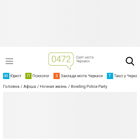
Ю
Юрист
П
Психолог
З
Заклади міста Черкаси
Т
Таксі у Черка
Головна
Афіша
Ночная жизнь
Bowling Police Party