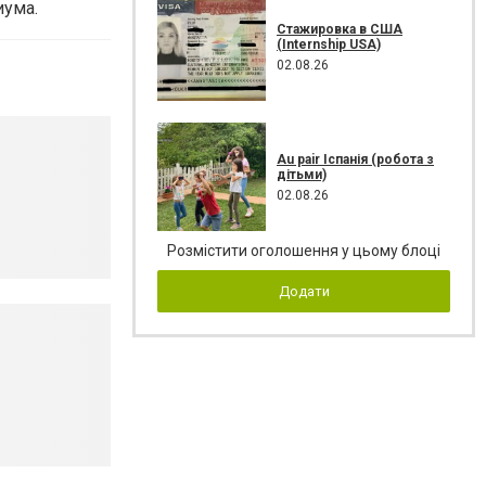
иума.
Стажировка в США
(Internship USA)
02.08.26
Au pair Іспанія (робота з
дітьми)
02.08.26
Розмістити оголошення у цьому блоці
Додати