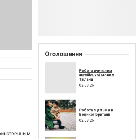
Оголошення
Робота вчителем
англійської мови у
Таїланді
02.08.26
Робота з дітьми в
Великої Британії
02.08.26
воинственным