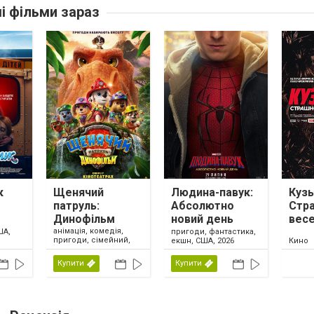
ші фільми зараз
к
Щенячий
Людина-павук:
Кузь
патруль:
Абсолютно
Стр
Динофільм
новий день
вес
анімація, комедія,
ША,
пригоди, фантастика,
пригоди, сімейний,
екшн, США, 2026
Кино
США, 2026
Купити
Купити