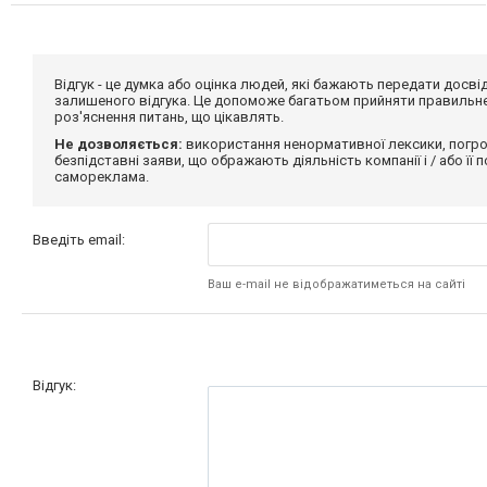
Відгук - це думка або оцінка людей, які бажають передати дос
залишеного відгука. Це допоможе багатьом прийняти правильне 
роз'яснення питань, що цікавлять.
Не дозволяється:
використання ненормативної лексики, погро
безпідставні заяви, що ображають діяльність компанії і / або її
самореклама.
Введіть email:
Ваш e-mail не відображатиметься на сайті
Відгук: