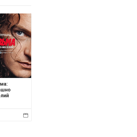
ма:
ашно
елий