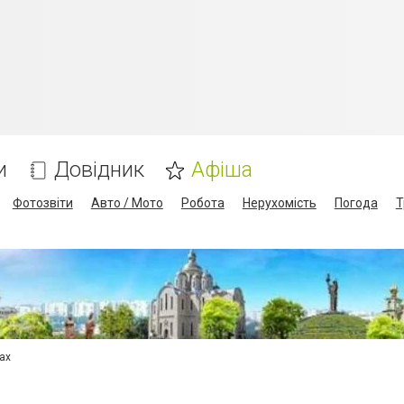
и
Довідник
Афіша
Фотозвіти
Авто / Мото
Робота
Нерухомість
Погода
Т
сах