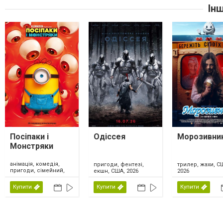
Ін
Посіпаки і
Одіссея
Морозивни
Монстряки
анімація, комедія,
пригоди, фентезі,
трилер, жахи, С
пригоди, сімейний,
екшн, США, 2026
2026
США, 2026
Купити
Купити
Купити