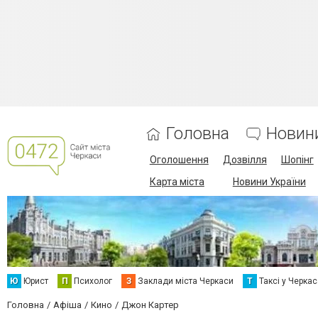
Головна
Новин
Оголошення
Дозвілля
Шопінг
Карта міста
Новини України
Ю
Юрист
П
Психолог
З
Заклади міста Черкаси
Т
Таксі у Черка
Головна
Афіша
Кино
Джон Картер