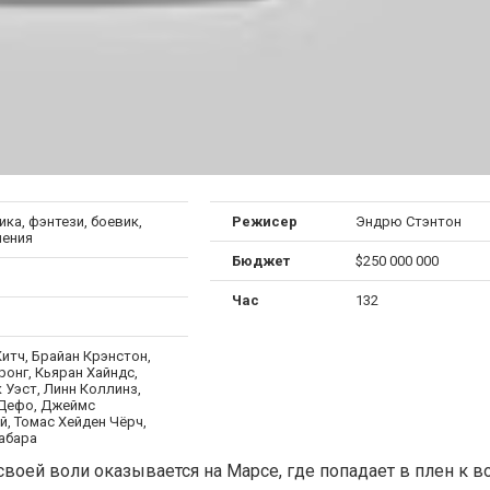
ка, фэнтези, боевик,
Режисер
Эндрю Стэнтон
ения
Бюджет
$250 000 000
Час
132
итч, Брайан Крэнстон,
онг, Кьяран Хайндс,
 Уэст, Линн Коллинз,
Дефо, Джеймс
, Томас Хейден Чёрч,
абара
воей воли оказывается на Марсе, где попадает в плен к 