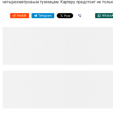
четырехметровым туземцам. Картеру предстоит не только
Reddit
Telegram
Viber
Whats