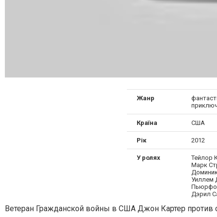
Жанр
фантасти
приключ
Країна
США
Рік
2012
У ролях
Тейлор К
Марк Стр
Доминик
Уиллем 
Пьюрфой
Дэрил С
Ветеран Гражданской войны в США Джон Картер против с