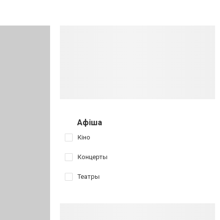
Афіша
Кіно
Концерты
Театры