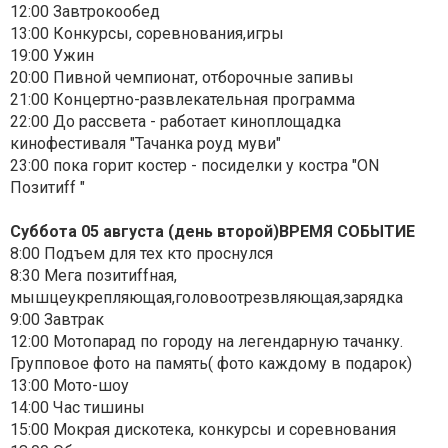
12:00 Завтрокообед
13:00 Конкурсы, соревнования,игры
19:00 Ужин
20:00 Пивной чемпионат, отборочные запивы
21:00 Концертно-развлекательная программа
22:00 До рассвета - работает киноплощадка
кинофестиваля "Тачанка роуд муви"
23:00 пока горит костер - посиделки у костра "ON
Позитиff "
Суббота 05 августа (день второй)ВРЕМЯ СОБЫТИЕ
8:00 Подъем для тех кто проснулся
8:30 Мега позитиffная,
мышцеукрепляющая,головоотрезвляющая,зарядка
9:00 Завтрак
12:00 Мотопарад по городу на легендарную тачанку.
Групповое фото на память( фото каждому в подарок)
13:00 Мото-шоу
14:00 Час тишины
15:00 Мокрая дискотека, конкурсы и соревнования