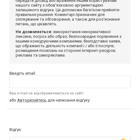
передати досвід або враження іншим користувачам
нашого сайту з обов'язковою аргументацією
залишеного відгука. Це допоможе багатьом прийняти
правильне рішення. Коментарі призначені для
спілкування та обговорення, а також для роз'яснення
питань, що цікавлять.
Не дозволяється:
використання ненормативної
лексики, погроз або образ; безпосереднє порівняння з
іншими конкуруючими компаніями; безпідставні заяви,
що ображають діяльність компанії і / або її послуги;
розміщення посилань на сторонні інтернет-ресурси;
реклама та самореклама.
Введіть email:
Ваш e-mail не відображатиметься на сайті
або
Авторизуйтесь
для написання відгуку
Відгук: