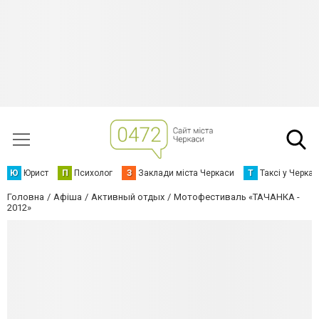
Ю
Юрист
П
Психолог
З
Заклади міста Черкаси
Т
Таксі у Черка
Головна
Афіша
Активный отдых
Мотофестиваль «ТАЧАНКА -
2012»