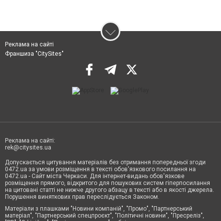
Реклама на сайті
Франшиза "CitySites"
Реклама на сайті:
rek@citysites.ua
Допускається цитування матеріалів без отримання попередньої згоди
0472.ua за умови розміщення в тексті обов'язкового посилання на
0472.ua - Сайт міста Черкаси. Для інтернет-видань обов'язкове
розміщення прямого, відкритого для пошукових систем гіперпосилання
на цитовані статті не нижче другого абзацу в тексті або в якості джерела.
Порушення виняткових прав переслідується Законом.
Матеріали з плашками "Новини компаній", "Промо", "Партнерський
матеріал", "Партнерський спецпроєкт", "Політичні новини", "Пресреліз",