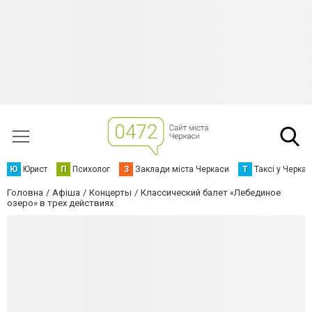
Ю
Юрист
П
Психолог
З
Заклади міста Черкаси
Т
Таксі у Черка
Головна
Афіша
Концерты
Классический балет «Лебединое
озеро» в трех действиях