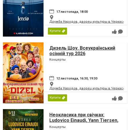
17 листопада, 18:00
Дружба Народов, дворец культуры в Черкассах
Купити
Дизель Шоу. Всеукраїнський
осінній тур 2026
Концерты
12 листопада, 16:30, 19:30
Дружба Народов, дворец культуры в Черкассах
Купити
Неокласика при свічках:
Ludovico Einaudi, Yann Tiersen,
Max Richter
Концерты