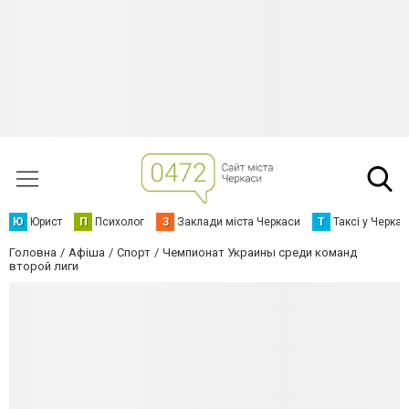
Ю
Юрист
П
Психолог
З
Заклади міста Черкаси
Т
Таксі у Черка
Головна
Афіша
Спорт
Чемпионат Украины среди команд
второй лиги