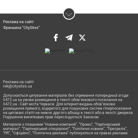
Реклама на сайті
Франшиза "CitySites"
Реклама на сайті:
rek@citysites.ua
Допускається цитування матеріалів без отримання попередньої згоди
0472.ua за умови розміщення в тексті обов'язкового посилання на
0472.ua - Сайт міста Черкаси. Для інтернет-видань обов'язкове
розміщення прямого, відкритого для пошукових систем гіперпосилання
на цитовані статті не нижче другого абзацу в тексті або в якості джерела.
Порушення виняткових прав переслідується Законом.
Матеріали з плашками "Новини компаній", "Промо", "Партнерський
матеріал", "Партнерський спецпроєкт", "Політичні новини", "Пресреліз",
"PR", "Офіційно", "Політична реклама" публікуються на правах реклами.