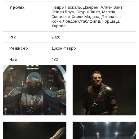
У ролях
Педро Паскаль, Джеремі Аллен Вайт,
Стівен Блум, Сіґурні Вівер, Мартін
Скорсезе, Хемки Мадера, Джонатан
Койн, Лондон Стаблфилд, Порша Д.
Харрис
Рік
2026
Режисер
Джон Фавро
Час
132