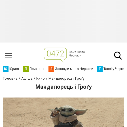
Ю
Юрист
П
Психолог
З
Заклади міста Черкаси
Т
Таксі у Черка
Головна
Афіша
Кино
Мандалорець і Ґроґу
Мандалорець і Ґроґу