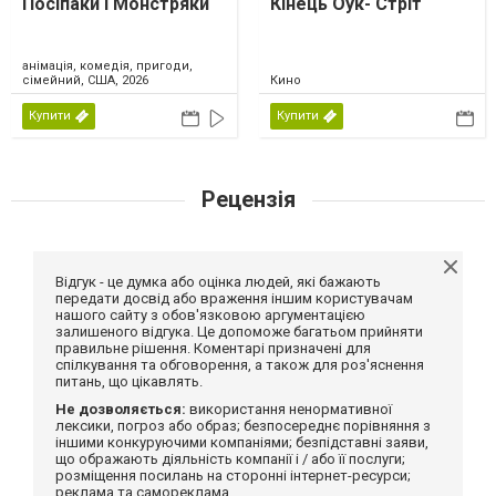
Посіпаки і Монстряки
Кінець Оук- Стріт
анімація, комедія, пригоди,
сімейний, США, 2026
Кино
Купити
Купити
Рецензія
Відгук - це думка або оцінка людей, які бажають
передати досвід або враження іншим користувачам
нашого сайту з обов'язковою аргументацією
залишеного відгука. Це допоможе багатьом прийняти
правильне рішення. Коментарі призначені для
спілкування та обговорення, а також для роз'яснення
питань, що цікавлять.
Не дозволяється:
використання ненормативної
лексики, погроз або образ; безпосереднє порівняння з
іншими конкуруючими компаніями; безпідставні заяви,
що ображають діяльність компанії і / або її послуги;
розміщення посилань на сторонні інтернет-ресурси;
реклама та самореклама.