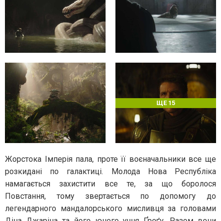
ЩЕ 15
Жорстока Імперія пала, проте її воєначальники все ще
розкидані по галактиці. Молода Нова Республіка
намагається захистити все те, за що боролося
Повстання, тому звертається по допомогу до
легендарного мандалорського мисливця за головами
Діна Джаріна та його юного учня Ґроґу. Разом вони