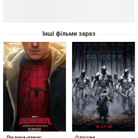
Інші фільми зараз
Людина-павук:
Одіссея