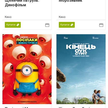
Щенячий патруль:
Морозивник
Динофільм
Кино
Кино
Купити
Купити