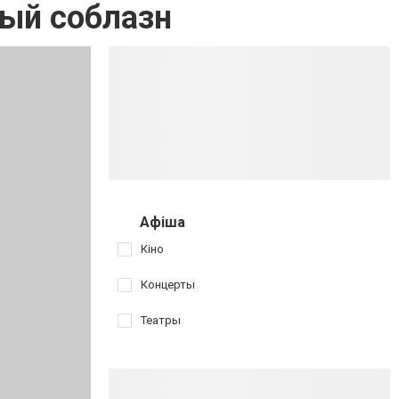
ный соблазн
Афіша
Кіно
Концерты
Театры