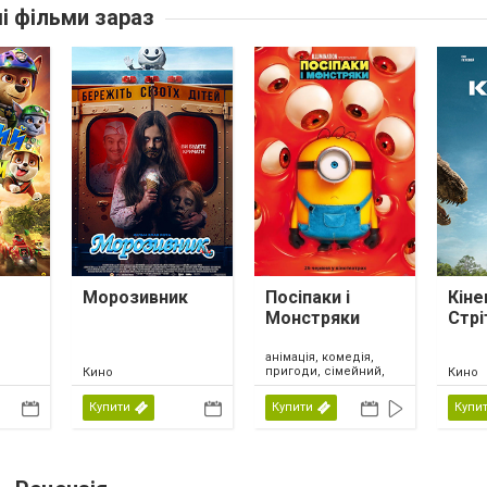
ші фільми зараз
Морозивник
Посіпаки і
Кіне
Монстряки
Стрі
анімація, комедія,
пригоди, сімейний,
Кино
Кино
США, 2026
Купити
Купити
Купи