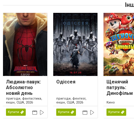
Ін
Людина-павук:
Одіссея
Щенячий
Абсолютно
патруль:
новий день
Динофільм
пригоди, фантастика,
пригоди, фентезі,
екшн, США, 2026
екшн, США, 2026
Кино
Купити
Купити
Купити