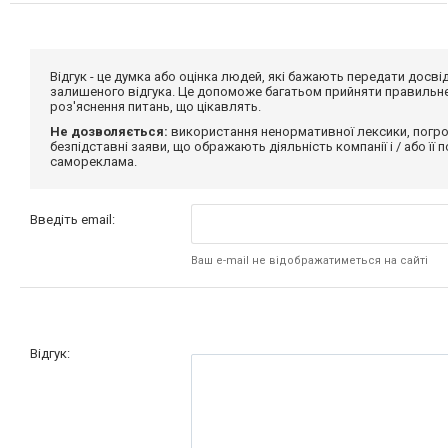
Відгук - це думка або оцінка людей, які бажають передати дос
залишеного відгука. Це допоможе багатьом прийняти правильне 
роз'яснення питань, що цікавлять.
Не дозволяється:
використання ненормативної лексики, погро
безпідставні заяви, що ображають діяльність компанії і / або її
самореклама.
Введіть email:
Ваш e-mail не відображатиметься на сайті
Відгук: