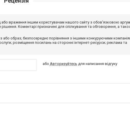
Рецензія
від або враження іншим користувачам нашого сайту з обов'язковою аргу
рішення. Коментарі призначені для спілкування та обговорення, а тако
з або образ; безпосереднє порівняння з іншими конкуруючими компанія
 послуги; розміщення посилань на сторонні інтернет-ресурси; реклама та
або
Авторизуйтесь
для написання відгуку