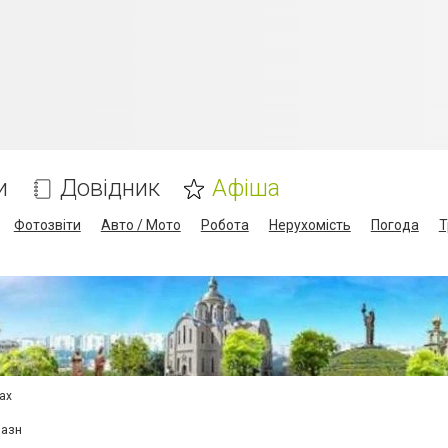
и
Довідник
Афіша
Фотозвіти
Авто / Мото
Робота
Нерухомість
Погода
Т
сах
лазн