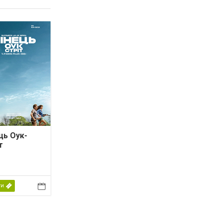
ць Оук-
т
ти