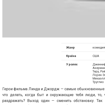
Жанр
комедия
Країна
США
У ролях
Дженниф
Акерман
Теру, Рэ
Лорен Эм
Михаэлл
Труглио
Герои фильма Линда и Джордж — самые обыкновенные г
что делать, когда быт и окружающие тебя люди, то, 
раздражать? Выход один — сменить обстановку. Так