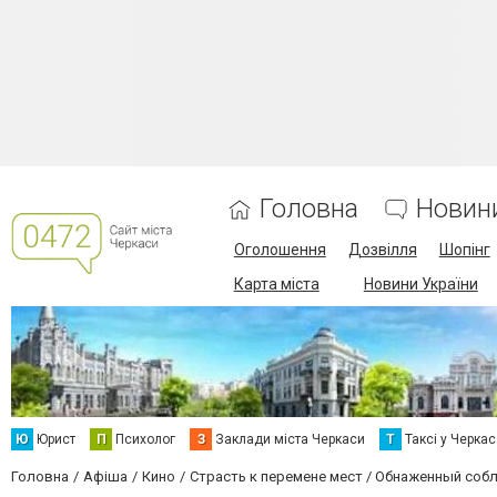
Головна
Новин
Оголошення
Дозвілля
Шопінг
Карта міста
Новини України
Ю
Юрист
П
Психолог
З
Заклади міста Черкаси
Т
Таксі у Черка
Головна
Афіша
Кино
Страсть к перемене мест / Обнаженный соб