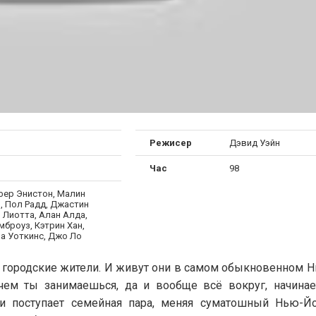
Режисер
Дэвид Уэйн
Час
98
ер Энистон, Малин
, Пол Радд, Джастин
й Лиотта, Алан Алда,
броуз, Кэтрин Хан,
а Уоткинс, Джо Ло
ородские жители. И живут они в самом обыкновенном Н
чем ты занимаешься, да и вообще всё вокруг, начинае
 и поступает семейная пара, меняя суматошный Нью-Й