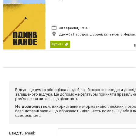
30 вересня, 19:00
Дружба Народов, дворец культуры в Черкас
Купити
Відгук - це думка або оцінка людей, які бажають передати дос
залишеного відгука. Це допоможе багатьом прийняти правильне 
роз'яснення питань, що цікавлять.
Не дозволяється:
використання ненормативної лексики, погро
безпідставні заяви, що ображають діяльність компанії і / або її
самореклама.
Введіть email: