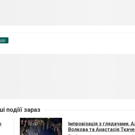
App
ші подіїї зараз
о
Імпровізація з глядачами. А
Волкова та Анастасія Ткач