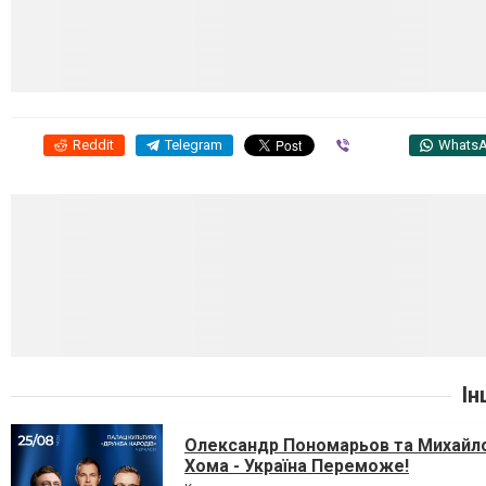
Reddit
Telegram
Viber
Whats
Ін
Олександр Пономарьов та Михайл
Хома - Україна Переможе!