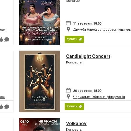
Stand-up
11 вересня, 18:00
сах
Дружба Народов, дворец культуры
Купити
Candlelight Concert
Концерты
26 вересня, 18:00
сах
Черкаська Обласна філармонія
Купити
Volkanov
Концерты