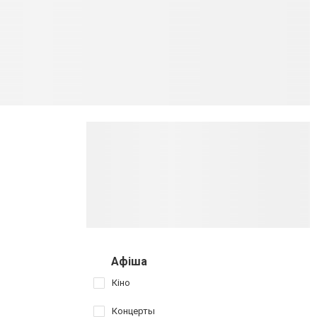
Афіша
Кіно
Концерты