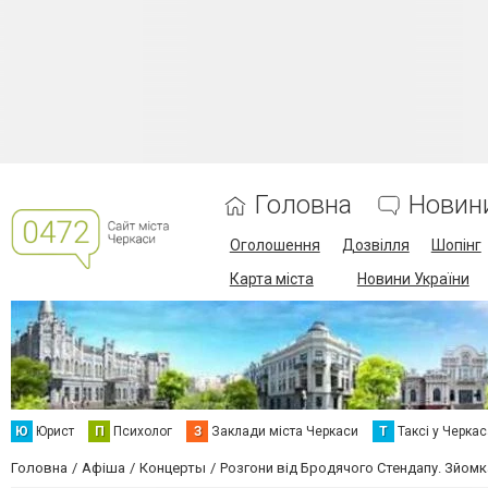
Головна
Новин
Оголошення
Дозвілля
Шопінг
Карта міста
Новини України
Ю
Юрист
П
Психолог
З
Заклади міста Черкаси
Т
Таксі у Черка
Головна
Афіша
Концерты
Розгони від Бродячого Стендапу. Зйомк