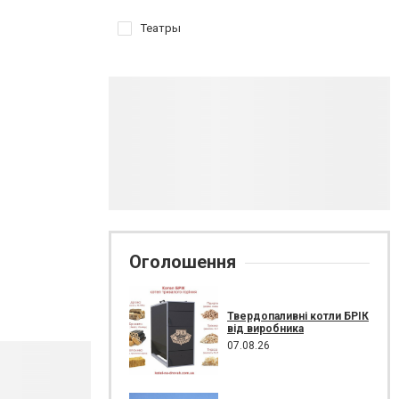
Театры
Оголошення
Твердопаливні котли БРІК
від виробника
07.08.26