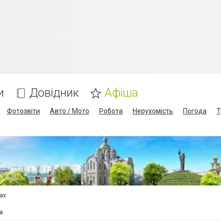
и
Довідник
Афіша
Фотозвіти
Авто / Мото
Робота
Нерухомість
Погода
Т
сах
а