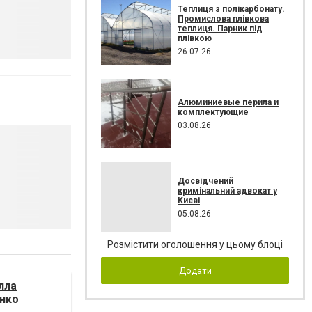
Теплиця з полікарбонату.
Промислова плівкова
теплиця. Парник під
плівкою
26.07.26
Алюминиевые перила и
комплектующие
03.08.26
Досвідчений
кримінальний адвокат у
Києві
05.08.26
Розмістити оголошення у цьому блоці
Додати
лла
енко