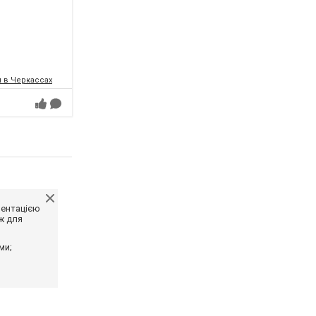
 в Черкассах
ментацією
ж для
ми;