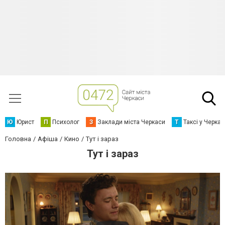
Ю
Юрист
П
Психолог
З
Заклади міста Черкаси
Т
Таксі у Черка
Головна
Афіша
Кино
Тут і зараз
Тут і зараз