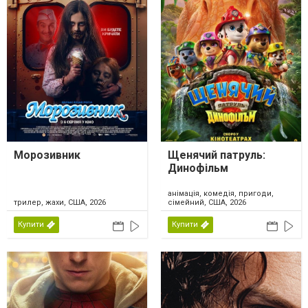
Морозивник
Щенячий патруль:
Динофільм
анімація, комедія, пригоди,
трилер, жахи, США, 2026
сімейний, США, 2026
Купити
Купити