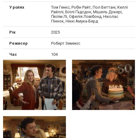
У ролях
Том Генкс, Робін Райт, Пол Беттані, Келлі
Райллі, Біллі Ґадсдон, Мішель Докері,
Ґвілім Лі, Офелія Ловібонд, Ніколас
Піннок, Ніккі Амука-Берд
Рік
2025
Режисер
Роберт Земекіс
Час
104