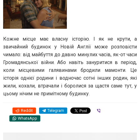
Кожне місце має власну історію. І як не крути, а
звичайний будинок у Новій Англії може розповісти
чимало: від майбуття до давно минулих часів, як-от часи
Громадянської війни. Або навіть зануритися в період,
коли місцевими галявинами бродили мамонти. Це
історія однієї родини і водночас сотні інших родин, які
жили, кохали, втрачали і боролися за щастя саме тут, у
цьому нічим не примітному будинку.
Reddit
Telegram
Viber
WhatsApp