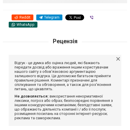
Reddit
Telegram
Viber
WhatsApp
Рецензія
Відгук - це думка або оцінка людей, які бажають
передати досвід або враження іншим користувачам
нашого сайту з обов'язковою аргументацією
залишеного відгука. Це допоможе багатьом прийняти
правильне рішення. Коментарі призначені для
спілкування та обговорення, а також для роз'яснення
питань, що цікавлять.
Не дозволяється:
використання ненормативної
лексики, погроз або образ; безпосереднє порівняння з
іншими конкуруючими компаніями; безпідставні заяви,
що ображають діяльність компанії і / або її послуги;
розміщення посилань на сторонні інтернет-ресурси;
реклама та самореклама.