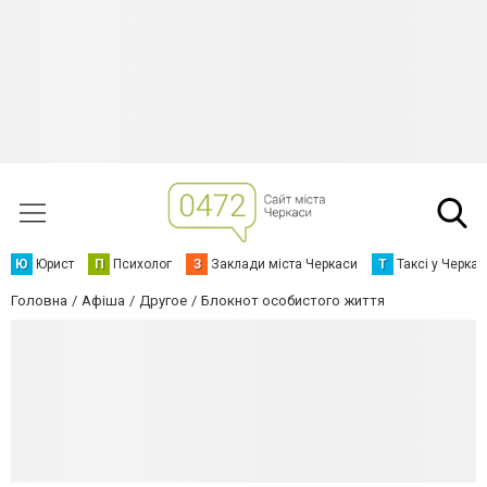
Ю
Юрист
П
Психолог
З
Заклади міста Черкаси
Т
Таксі у Черка
Головна
Афіша
Другое
Блокнот особистого життя