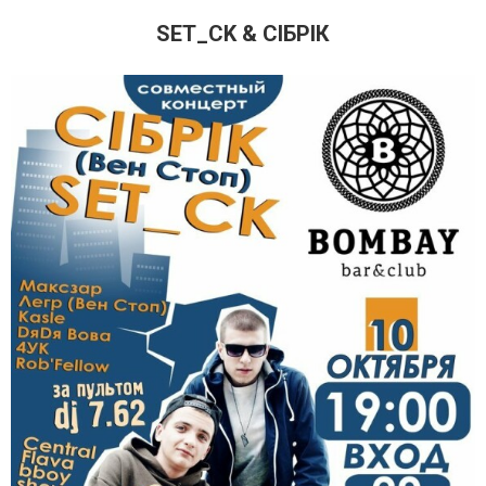
SET_CK & СIБРIК