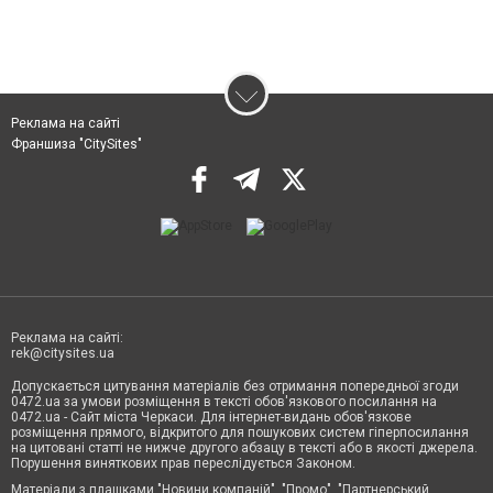
Реклама на сайті
Франшиза "CitySites"
Реклама на сайті:
rek@citysites.ua
Допускається цитування матеріалів без отримання попередньої згоди
0472.ua за умови розміщення в тексті обов'язкового посилання на
0472.ua - Сайт міста Черкаси. Для інтернет-видань обов'язкове
розміщення прямого, відкритого для пошукових систем гіперпосилання
на цитовані статті не нижче другого абзацу в тексті або в якості джерела.
Порушення виняткових прав переслідується Законом.
Матеріали з плашками "Новини компаній", "Промо", "Партнерський