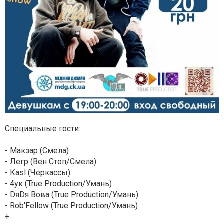
Специальные гости:
- Макзар (Смела)
- Легр (Вен Стоп/Смела)
- Кasl (Черкассы)
- 4ук (True Production/Умань)
- DяDя Вова (True Production/Умань)
- Rob'Fellow (True Production/Умань)
+