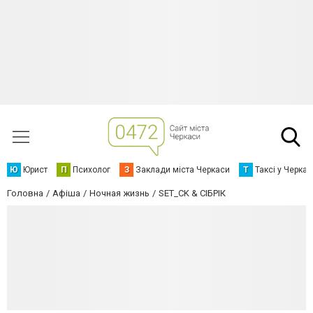
Ю
Юрист
П
Психолог
З
Заклади міста Черкаси
Т
Таксі у Черка
Головна
Афіша
Ночная жизнь
SET_CK & СIБРIК