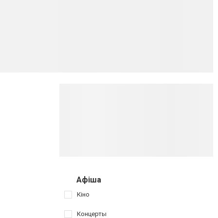
Афіша
Кіно
Концерты