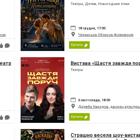
Театры, Детям, Новогодние ёлки
18 грудня, 17:00
сах
Черкаська Обласна філармонія
Купити
театр
Вистава «Щастя завжди по
Театры
6 листопада, 18:00
Дружба Народов, дворец культуры
Купити
Страшно весела шоу-виста