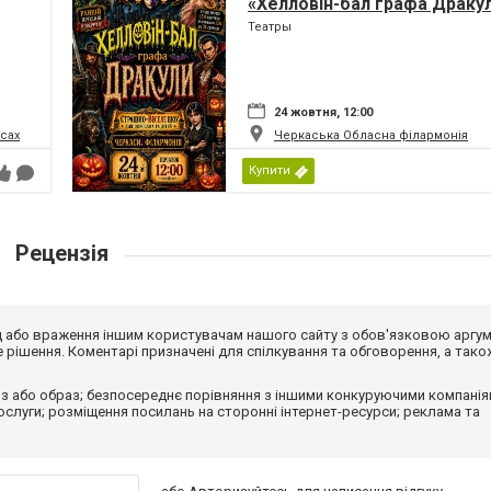
«Хелловін-бал графа Драку
Театры
24 жовтня, 12:00
сах
Черкаська Обласна філармонія
Купити
Рецензія
від або враження іншим користувачам нашого сайту з обов'язковою аргу
рішення. Коментарі призначені для спілкування та обговорення, а тако
з або образ; безпосереднє порівняння з іншими конкуруючими компанія
 послуги; розміщення посилань на сторонні інтернет-ресурси; реклама та