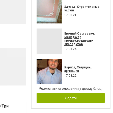
Эдуард, Строительные
услуги
17.03.21
Евгений Сергеевич,
менеджер
продаж,водитель-
экспедитор
17.03.24
Кирилл, Сварщик-
аргонщик
17.03.22
Розмістити оголошення у цьому блоці
Додати
«Три