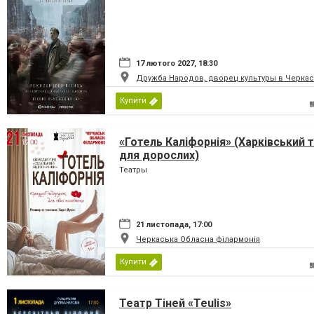
17 лютого 2027, 18:30
Дружба Народов, дворец культуры в Черкас
Купити
«Готель Каліфорнія» (Харківський 
для дорослих)
Театры
21 листопада, 17:00
Черкаська Обласна філармонія
Купити
Театр Тіней «Teulis»