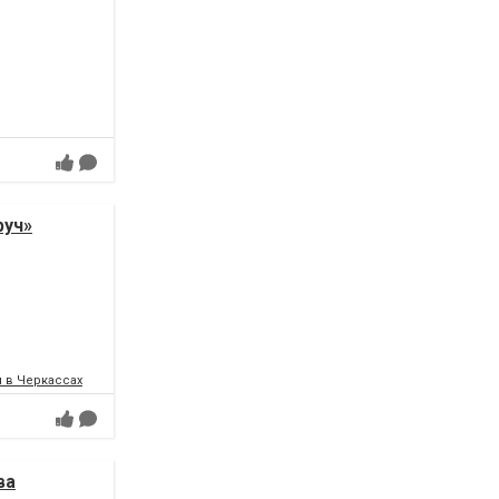
руч»
 в Черкассах
ва