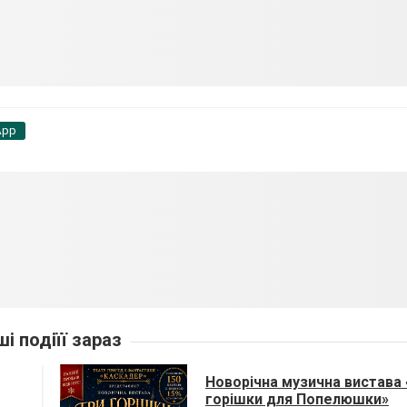
App
ші подіїї зараз
Новорічна музична вистава 
горішки для Попелюшки»