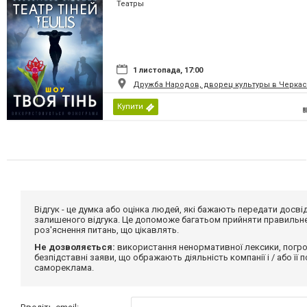
Театры
1 листопада, 17:00
Дружба Народов, дворец культуры в Черкас
Купити
Відгук - це думка або оцінка людей, які бажають передати дос
залишеного відгука. Це допоможе багатьом прийняти правильне 
роз'яснення питань, що цікавлять.
Не дозволяється:
використання ненормативної лексики, погро
безпідставні заяви, що ображають діяльність компанії і / або її
самореклама.