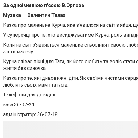
За одно
іменною п
'
єсою В.Орлова
Музика — Валентин Талах
Казка про маленьке Курча, яке з'явилося на світ з яйця, 
У суперечці про те, хто висиджуватиме Курча, роль випад
Коли на світ з'являється маленьке створіння і своєю любо
з'їсти малечу.
Курча співає пісні для Тата, як його любить та воліє стат
життя без синочка.
Казка про те, які дивовижні діти. Як своїми чистими се
люблять своїх мам і татусів.
Телефони для довідок:
каса:36-07-21
адміністратор: 36-07-18.