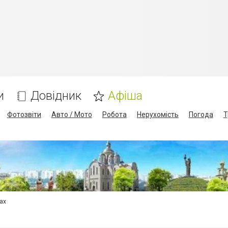
и
Довідник
Афіша
Фотозвіти
Авто / Мото
Робота
Нерухомість
Погода
Т
сах