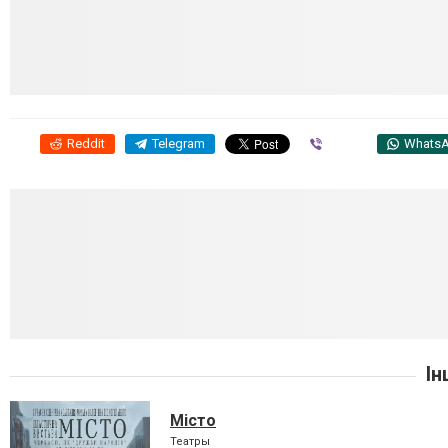
Reddit
Telegram
Viber
Whats
Ін
Місто
Театры