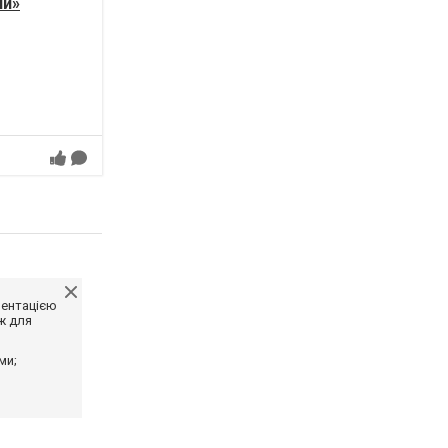
ли»
ментацією
ж для
ми;