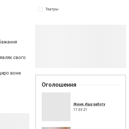
Театры
 бажання
уявляє свого
 щиро вони
Оголошення
Женя, Ищу работу
17.03.21